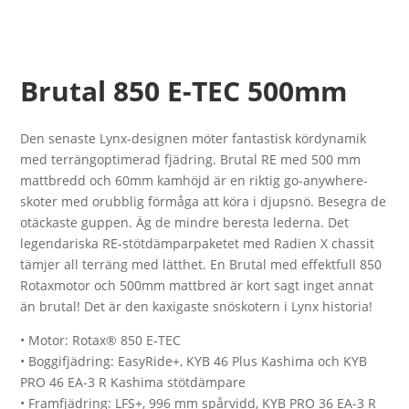
Brutal 850 E-TEC 500mm
Den senaste Lynx-designen möter fantastisk kördynamik
med terrängoptimerad fjädring. Brutal RE med 500 mm
mattbredd och 60mm kamhöjd är en riktig go-anywhere-
skoter med orubblig förmåga att köra i djupsnö. Besegra de
otäckaste guppen. Äg de mindre beresta lederna. Det
legendariska RE-stötdämparpaketet med Radien X chassit
tämjer all terräng med lätthet. En Brutal med effektfull 850
Rotaxmotor och 500mm mattbred är kort sagt inget annat
än brutal! Det är den kaxigaste snöskotern i Lynx historia!
• Motor: Rotax® 850 E-TEC
• Boggifjädring: EasyRide+, KYB 46 Plus Kashima och KYB
PRO 46 EA-3 R Kashima stötdämpare
• Framfjädring: LFS+, 996 mm spårvidd, KYB PRO 36 EA-3 R