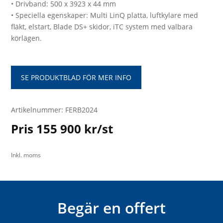
• Drivband: 500 x 3923 x 44 mm
• Speciella egenskaper: Multi LinQ platta, luftkylare med
fläkt, elstart, Blade DS+ skidor, iTC system med valbara
körlägen.
SE PRODUKTBLAD FÖR MER INFO
Artikelnummer: FERB2024
Pris 155 900 kr/st
Inkl. moms
Begär en offert