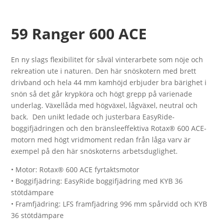
59 Ranger 600 ACE
En ny slags flexibilitet för såväl vinterarbete som nöje och
rekreation ute i naturen. Den här snöskotern med brett
drivband och hela 44 mm kamhöjd erbjuder bra bärighet i
snön så det går krypköra och högt grepp på varienade
underlag. Växellåda med högväxel, lågväxel, neutral och
back. Den unikt ledade och justerbara EasyRide-
boggifjädringen och den bränsleeffektiva Rotax® 600 ACE-
motorn med högt vridmoment redan från låga varv är
exempel på den här snöskoterns arbetsduglighet.
• Motor: Rotax® 600 ACE fyrtaktsmotor
• Boggifjädring: EasyRide boggifjädring med KYB 36
stötdämpare
• Framfjädring: LFS framfjädring 996 mm spårvidd och KYB
36 stötdämpare