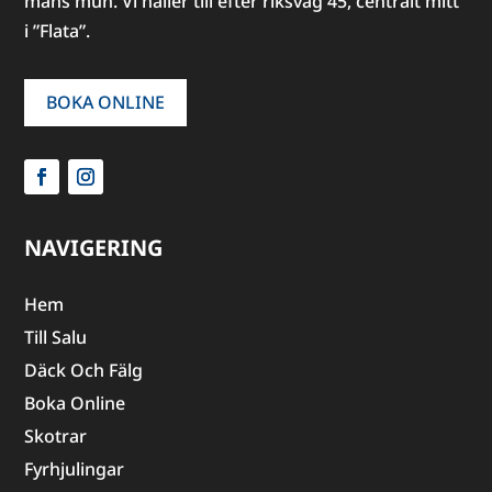
mans mun. Vi håller till efter riksväg 45, centralt mitt
i ”Flata”.
BOKA ONLINE
NAVIGERING
Hem
Till Salu
Däck Och Fälg
Boka Online
Skotrar
Fyrhjulingar