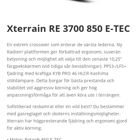
Xterrain RE 3700 850 E-TEC
En extrem crossover som erövrar de värsta lederna. Ny
Radien² plattformen ger förbättrad ergonomi, suverän
belysning och möjlighet att välja till den senaste 10,25”
färgpekskärmen (vid tidiga vår-beställningar). PPS3-/LFS+
fjädring med kraftiga KYB PRO 46 HLCR Kashima
stötdämpare. Detta borgar för bästa prestanda och
stabilitet vid aggressiv körning och ger hög
anpassningsförmåga för att även köra ute i terrängen.
Sofistikerad reskamrat eller en vild best? Du bestämmer
med gasreglaget och skoterns inställningsmöjligheter.
Xterrain har högpresterande fjädring och ergonomi gjord
för aktiv körning.
• Motor: Rotax® 850 E-TEC