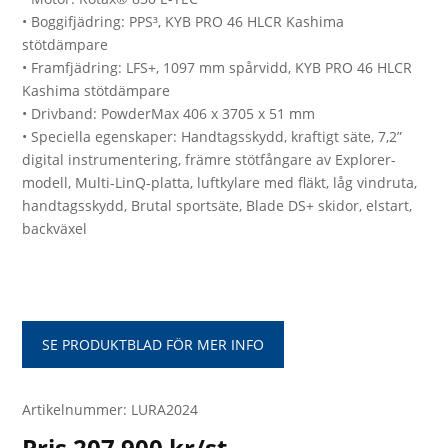
• Boggifjädring: PPS³, KYB PRO 46 HLCR Kashima
stötdämpare
• Framfjädring: LFS+, 1097 mm spårvidd, KYB PRO 46 HLCR
Kashima stötdämpare
• Drivband: PowderMax 406 x 3705 x 51 mm
• Speciella egenskaper: Handtagsskydd, kraftigt säte, 7,2”
digital instrumentering, främre stötfångare av Explorer-
modell, Multi-LinQ-platta, luftkylare med fläkt, låg vindruta,
handtagsskydd, Brutal sportsäte, Blade DS+ skidor, elstart,
backväxel
SE PRODUKTBLAD FÖR MER INFO
Artikelnummer: LURA2024
Pris 207 900 kr/st