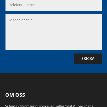
SKICKA
OM OSS
Vi finns i Strömsund, som även kallas ”Flata” i var mans