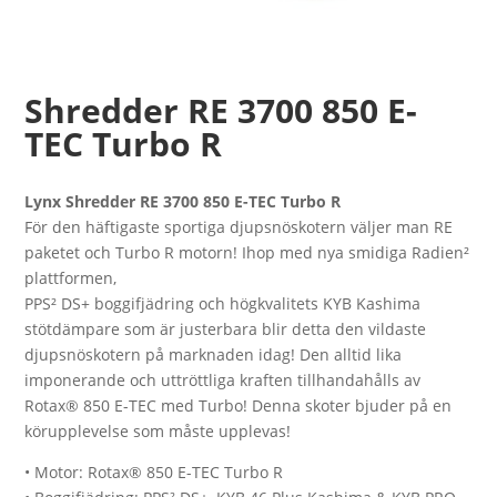
Shredder RE 3700 850 E-
TEC Turbo R
Lynx Shredder RE 3700 850 E-TEC Turbo R
För den häftigaste sportiga djupsnöskotern väljer man RE
paketet och Turbo R motorn! Ihop med nya smidiga Radien²
plattformen,
PPS² DS+ boggifjädring och högkvalitets KYB Kashima
stötdämpare som är justerbara blir detta den vildaste
djupsnöskotern på marknaden idag! Den alltid lika
imponerande och uttröttliga kraften tillhandahålls av
Rotax® 850 E-TEC med Turbo! Denna skoter bjuder på en
körupplevelse som måste upplevas!
• Motor: Rotax® 850 E-TEC Turbo R