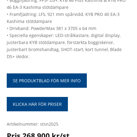
• Boggifjädring: PPS² DS+, KYB 46 Plus Kashima & KYB PRO
46 EA-3 Kashima stötdämpare
• Framfjädring: LFS, 921 mm spårvidd, KYB PRO 40 EA-3
Kashima stötdämpare
• Drivband: PowderMax 381 x 3705 x 64 mm
• Speciella egenskaper: LED-strålkastare, digital display,
justerbara KYB stötdämpare, förstärkta boggiskenor,
justerbart bromshandtag, SHOT-start, kort tunnel, Blade
DS+ skidor.
SE PRODUKTBLAD FÖR MER INFO
KLICKA HÄR FÖR PRISER
Artikelnummer: stsn2025
Pris 268 900 kr/st