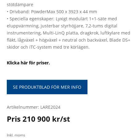
stötdämpare
• Drivband: PowderMax 500 x 3923 x 44 mm
• Speciella egenskaper: Lyxigt modulärt 1+1-säte med
eluppvärmning, justerbar styrhöjjare, 7,2-tums digital
instrumentering, Multi-LinQ platta, dragkrok, luftkylare med
fläkt, lågväxel + högväxel + neutral och backväxel, Blade DS+
skidor och iTC-system med tre körlägen.
Klicka här för priser.
SE PRODUKTBLAD FÖR MER INFO
Artikelnummer: LARE2024
Pris 210 900 kr/st
Inkl. moms