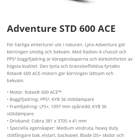
Adventure STD 600 ACE
För härliga vinterturer ute i naturen. Lynx Adventure gör
körningen smidig och bekväm. Med Radien-X-chassit och
PPS³ boggifjädring är köregenskaperna och körkomforten av
högsta kvalitet. Den tysta och bränsleeffektiva fyrtakts
Rotax® 600 ACE-motorn gör körningen lättsam och
bekväm.
• Motor: Rotax® 600 ACE™
• Boggifjädring: PPS³, KYB 36 stötdämpare
• Framfjädring: LFS+, 1097 mm spårvidd, KYB 36
stötdämpare
• Drivband: Cobra 381 x 3705 x 41 mm
• Speciella egenskaper: Medium vindruta, heavy duty
stötfångare bak, elstart, backväxel, Blade DS+ skidor och