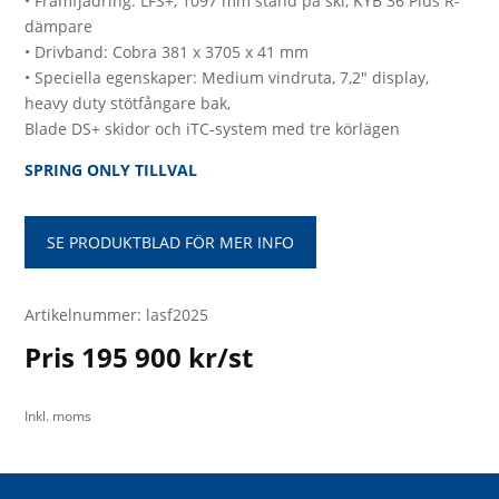
• Framfjädring: LFS+, 1097 mm stand på ski, KYB 36 Plus R-
dämpare
• Drivband: Cobra 381 x 3705 x 41 mm
• Speciella egenskaper: Medium vindruta, 7,2″ display,
heavy duty stötfångare bak,
Blade DS+ skidor och iTC-system med tre körlägen
SPRING ONLY TILLVAL
SE PRODUKTBLAD FÖR MER INFO
Artikelnummer: lasf2025
Pris 195 900 kr/st
Inkl. moms