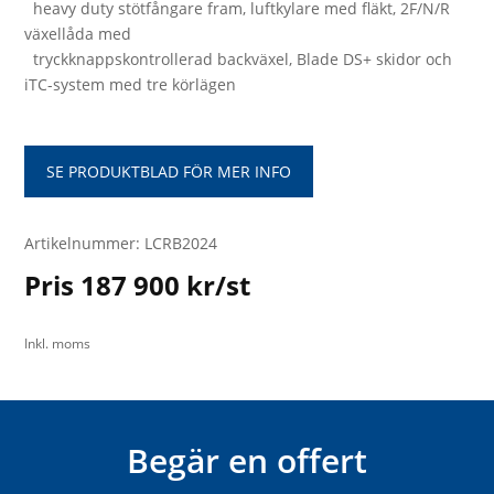
heavy duty stötfångare fram, luftkylare med fläkt, 2F/N/R
växellåda med
tryckknappskontrollerad backväxel, Blade DS+ skidor och
iTC-system med tre körlägen
SE PRODUKTBLAD FÖR MER INFO
Artikelnummer: LCRB2024
Pris 187 900 kr/st
Inkl. moms
Begär en offert