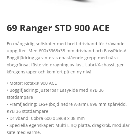
69 Ranger STD 900 ACE
En mångsidig snöskoter med brett drivband för krävande
uppgifter. Med 600x3968x38 mm drivband och EasyRide-A
Boggifjädring garanteras enastående grepp med nära
obegränsat fäste vid dragning av last. Lubri-X-chassit ger
köregenskaper och komfort på en ny nivå.
• Motor: Rotax® 900 ACE
• Boggifjädring: Justerbar EasyRide med KYB 36
stötdämpare
• Framfjädring: LFS+ (böjd nedre A-arm), 996 mm spårvidd,
KYB 36 stötdämpare
• Drivband: Cobra 600 x 3968 x 38 mm
• Speciella egenskaper: Multi LinQ platta, dragkrok, modulär
säte med värme,