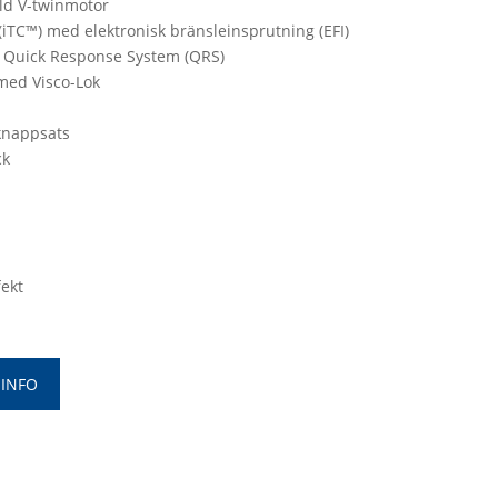
yld V-twinmotor
g (iTC™) med elektronisk bränsleinsprutning (EFI)
 Quick Response System (QRS)
 med Visco-Lok
 knappsats
ck
fekt
 INFO