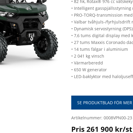
• 82 hk, Rotax® 976 cc vätskek
• Intelligent gasspjällsstyrnin
• PRO-TORQ-transmission med
• Valbar tvåhjuls-/fyrhjulsdrift
• Dynamisk servostyrning (DPS)
• 7,6 tums digital display med
• 27 tums Maxxis Coronado dä
• 14 tums fälgar i aluminium
• 2 041 kg vinsch
• Värmarberedd
• 650 W generator
• LED-baklyktor med haloljusef
SE PRODUKTBLAD FÖR MER
Artikelnummer: 0008VPN00-23
Pris 261 900 kr/st