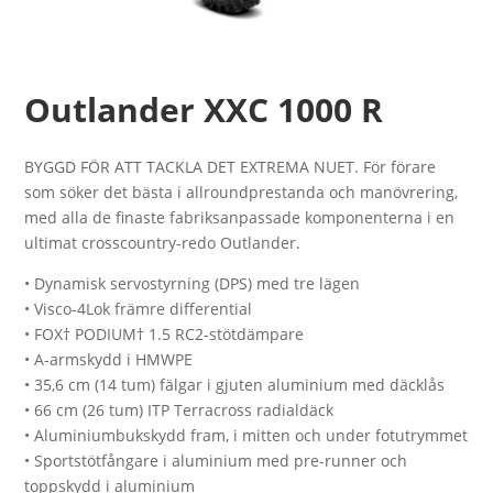
Outlander XXC 1000 R
BYGGD FÖR ATT TACKLA DET EXTREMA NUET. För förare
som söker det bästa i allroundprestanda och manövrering,
med alla de finaste fabriksanpassade komponenterna i en
ultimat crosscountry-redo Outlander.
• Dynamisk servostyrning (DPS) med tre lägen
• Visco-4Lok främre differential
• FOX† PODIUM† 1.5 RC2-stötdämpare
• A-armskydd i HMWPE
• 35,6 cm (14 tum) fälgar i gjuten aluminium med däcklås
• 66 cm (26 tum) ITP Terracross radialdäck
• Aluminiumbukskydd fram, i mitten och under fotutrymmet
• Sportstötfångare i aluminium med pre-runner och
toppskydd i aluminium