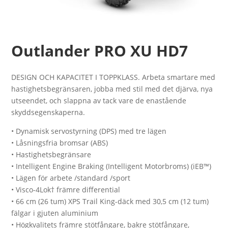
Outlander PRO XU HD7
DESIGN OCH KAPACITET I TOPPKLASS. Arbeta smartare med
hastighetsbegränsaren, jobba med stil med det djärva, nya
utseendet, och slappna av tack vare de enastående
skyddsegenskaperna.
• Dynamisk servostyrning (DPS) med tre lägen
• Låsningsfria bromsar (ABS)
• Hastighetsbegränsare
• Intelligent Engine Braking (Intelligent Motorbroms) (iEB™)
• Lägen för arbete /standard /sport
• Visco-4Lok† främre differential
• 66 cm (26 tum) XPS Trail King-däck med 30,5 cm (12 tum)
fälgar i gjuten aluminium
• Högkvalitets främre stötfångare, bakre stötfångare,