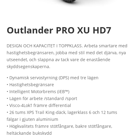
Outlander PRO XU HD7
DESIGN OCH KAPACITET I TOPPKLASS. Arbeta smartare med
hastighetsbegränsaren, jobba med stil med det djärva, nya
utseendet, och slappna av tack vare de enastående
skyddsegenskaperna.
• Dynamisk servostyrning (DPS) med tre lägen
• Hastighetsbegränsare
• Intelligent Motorbrems (iEB™)
• Lägen för arbete /standard /sport
• Visco-4Lok† främre differential
• 26 tums XPS Trail King-däck, lagerklass 6 och 12 tums
fälgar i gjuten aluminium
• Högkvalitets främre stötfångare, bakre stötfångare,
heltäckande bukskydd