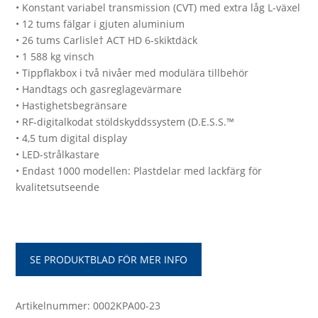
• Konstant variabel transmission (CVT) med extra låg L-växel
• 12 tums fälgar i gjuten aluminium
• 26 tums Carlisle† ACT HD 6-skiktdäck
• 1 588 kg vinsch
• Tippflakbox i två nivåer med modulära tillbehör
• Handtags och gasreglagevärmare
• Hastighetsbegränsare
• RF-digitalkodat stöldskyddssystem (D.E.S.S.™
• 4,5 tum digital display
• LED-strålkastare
• Endast 1000 modellen: Plastdelar med lackfärg för
kvalitetsutseende
SE PRODUKTBLAD FÖR MER INFO
Artikelnummer: 0002KPA00-23