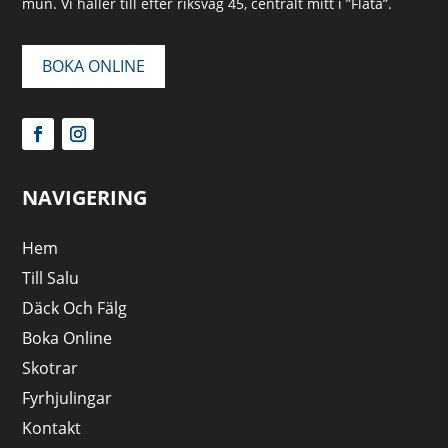
mun. Vi håller till efter riksväg 45, centralt mitt i ”Flata”.
BOKA ONLINE
NAVIGERING
Hem
Till Salu
Däck Och Fälg
Boka Online
Skotrar
Fyrhjulingar
Kontakt