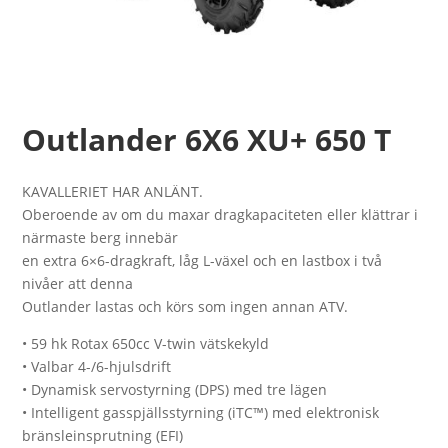
Outlander 6X6 XU+ 650 T
KAVALLERIET HAR ANLÄNT.
Oberoende av om du maxar dragkapaciteten eller klättrar i
närmaste berg innebär
en extra 6×6-dragkraft, låg L-växel och en lastbox i två
nivåer att denna
Outlander lastas och körs som ingen annan ATV.
• 59 hk Rotax 650cc V-twin vätskekyld
• Valbar 4-/6-hjulsdrift
• Dynamisk servostyrning (DPS) med tre lägen
• Intelligent gasspjällsstyrning (iTC™) med elektronisk
bränsleinsprutning (EFI)