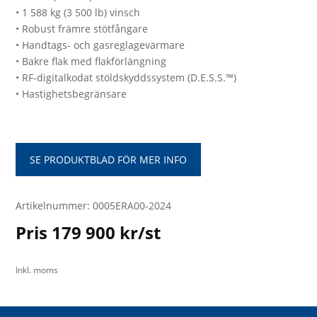
• 1 588 kg (3 500 lb) vinsch
• Robust främre stötfångare
• Handtags- och gasreglagevärmare
• Bakre flak med flakförlängning
• RF-digitalkodat stöldskyddssystem (D.E.S.S.™)
• Hastighetsbegränsare
SE PRODUKTBLAD FÖR MER INFO
Artikelnummer: 0005ERA00-2024
Pris 179 900 kr/st
Inkl. moms