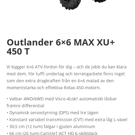
Outlander 6×6 MAX XU+
450 T
Vi bygger 6×6 ATV-fordon för dig – och de jobb du kan klara
med dem. För tufft underlag och terrängarbete finns inget
som den extra dragkraften från en 6×6 matad av den
momentstarka och effektiva Rotax 450-motorn.
• Valbar 4WD/6WD med Visco-4Lok† automatiskt låsbar
främre differential
• Dynamisk servostyrning (DPS) med tre lägen
• Konstant variabel transmission (CVT) med extra låg L-växel
• 30,5 cm (12 tum) fälgar i gjuten aluminium
• 66 cm (26 tum) Carlisle† ACT HD 6-skiktdäck