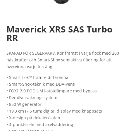
Maverick XRS SAS Turbo
RR
SKAPAD FÖR SEGERVARV. Kör främst i varje flock med 200
hästkrafter och Smart-Shox semiaktiva fjädring för att
övervinna varje terräng.
• Smart-Lok™ främre differential
• Smart-Shox-teknik med DDA-ventil
• FOX† 3.0 PODIUM†-stötdämpare med bypass
• Remövervakningssystem
• 850 W generator
• 19,3 cm (7,6 tum) digital display med knappsats
• X-design på dekaler/säten
• 4-punktssele med axelvaddering