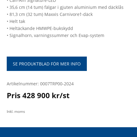
• Can-Am Signature-LED
• 35,6 cm (14 tum) fälgar i gjuten aluminium med däcklås
• 81,3 cm (32 tum) Maxxis Carnivore†-däck
• Helt tak
• Heltäckande HMWPE-bukskydd
• Signalhorn, varningssummer och Evap-system
SE PRODUKTBLAD FÖR MER INFO
Artikelnummer: 0007TRP00-2024
Pris 428 900 kr/st
Inkl. moms