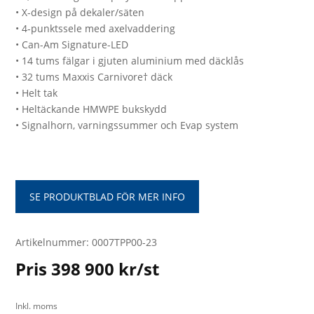
• X-design på dekaler/säten
• 4-punktssele med axelvaddering
• Can-Am Signature-LED
• 14 tums fälgar i gjuten aluminium med däcklås
• 32 tums Maxxis Carnivore† däck
• Helt tak
• Heltäckande HMWPE bukskydd
• Signalhorn, varningssummer och Evap system
SE PRODUKTBLAD FÖR MER INFO
Artikelnummer: 0007TPP00-23
Pris 398 900 kr/st
Inkl. moms