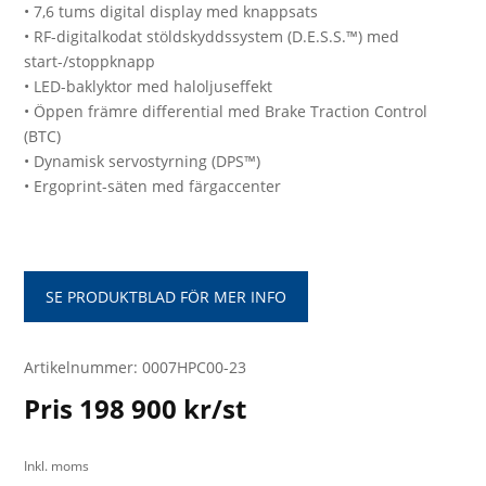
• 7,6 tums digital display med knappsats
• RF-digitalkodat stöldskyddssystem (D.E.S.S.™) med
start-/stoppknapp
• LED-baklyktor med haloljuseffekt
• Öppen främre differential med Brake Traction Control
(BTC)
• Dynamisk servostyrning (DPS™)
• Ergoprint-säten med färgaccenter
SE PRODUKTBLAD FÖR MER INFO
Artikelnummer: 0007HPC00-23
Pris 198 900 kr/st
Inkl. moms